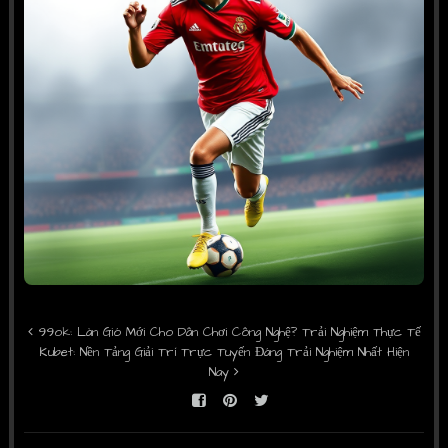
99ok: Làn Gió Mới Cho Dân Chơi Công Nghệ? Trải Nghiệm Thực Tế
Kubet: Nền Tảng Giải Trí Trực Tuyến Đáng Trải Nghiệm Nhất Hiện
Nay