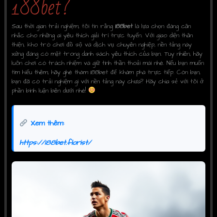
188bet?
Sau thời gian trải nghiệm, tôi tin rằng
188bet
là lựa chọn đáng cân
nhắc cho những ai yêu thích giải trí trực tuyến. Với giao diện thân
thiện, kho trò chơi đồ sộ và dịch vụ chuyên nghiệp, nền tảng này
xứng đáng có mặt trong danh sách yêu thích của bạn. Tuy nhiên, hãy
luôn chơi có trách nhiệm và giữ tinh thần thoải mái nhé. Nếu bạn muốn
tìm hiểu thêm, hãy ghé thăm 188bet để khám phá trực tiếp. Còn bạn,
bạn đã có trải nghiệm gì với nền tảng này chưa? Hãy chia sẻ với tôi ở
phần bình luận bên dưới nhé!
Xem thêm:
https://188bet.florist/