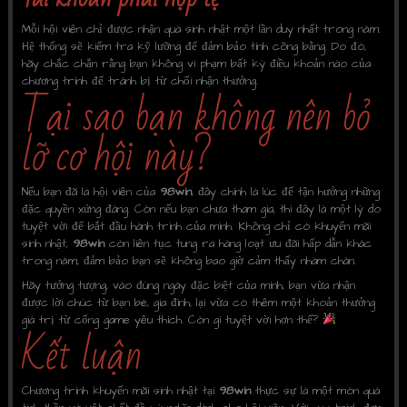
Mỗi hội viên chỉ được nhận quà sinh nhật một lần duy nhất trong năm.
Hệ thống sẽ kiểm tra kỹ lưỡng để đảm bảo tính công bằng. Do đó,
hãy chắc chắn rằng bạn không vi phạm bất kỳ điều khoản nào của
chương trình để tránh bị từ chối nhận thưởng.
Tại sao bạn không nên bỏ
lỡ cơ hội này?
Nếu bạn đã là hội viên của
98win
, đây chính là lúc để tận hưởng những
đặc quyền xứng đáng. Còn nếu bạn chưa tham gia, thì đây là một lý do
tuyệt vời để bắt đầu hành trình của mình. Không chỉ có khuyến mãi
sinh nhật,
98win
còn liên tục tung ra hàng loạt ưu đãi hấp dẫn khác
trong năm, đảm bảo bạn sẽ không bao giờ cảm thấy nhàm chán.
Hãy tưởng tượng, vào đúng ngày đặc biệt của mình, bạn vừa nhận
được lời chúc từ bạn bè, gia đình, lại vừa có thêm một khoản thưởng
giá trị từ cổng game yêu thích. Còn gì tuyệt vời hơn thế?
Kết luận
Chương trình khuyến mãi sinh nhật tại
98win
thực sự là một món quà