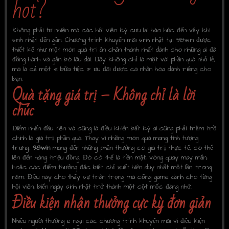
hot?
Không phải tự nhiên mà các hội viên kỳ cựu lại háo hức đến vậy khi
sinh nhật đến gần. Chương trình khuyến mãi sinh nhật tại 98win được
thiết kế như một món quà tri ân chân thành nhất dành cho những ai đã
đồng hành và gắn bó lâu dài. Đây không chỉ là một vài phần quà nhỏ lẻ,
mà là cả một « bữa tiệc » ưu đãi được cá nhân hóa dành riêng cho
bạn.
Quà tặng giá trị – Không chỉ là lời
chúc
Điểm nhấn đầu tiên và cũng là điều khiến bất kỳ ai cũng phải trầm trồ
chính là giá trị phần quà. Thay vì những món quà mang tính tượng
trưng,
98win
mang đến những phần thưởng có giá trị thực tế, có thể
lên đến hàng triệu đồng. Đó có thể là tiền mặt, vòng quay may mắn,
hoặc các điểm thưởng đặc biệt chỉ xuất hiện duy nhất một lần trong
năm. Điều này cho thấy sự trân trọng mà cổng game dành cho từng
hội viên, biến ngày sinh nhật trở thành một cột mốc đáng nhớ.
Điều kiện nhận thưởng cực kỳ đơn giản
Nhiều người thường e ngại các chương trình khuyến mãi vì điều kiện