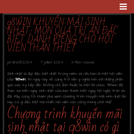
98WIN KHUYẾN MÃI SINH
NHẬT: MÓN QUÀ TRI ÂN ĐẶC
BIỆT DÀNH RIÊNG CHO HỘI
VIÊN THÂN THIẾT
jardins@2024
7 juillet 2024
in
Non classé
Sinh nhật là dịp đặc biệt nhất trong năm, và nếu bạn là một hội viên
của
98win
, thì ngày này sẽ càng trở nên ý nghĩa hơn với những phần
quà cực kỳ hấp dẫn. Không chỉ đơn thuần là một lời chúc, 98win đã
thực sự biến ngày sinh nhật của bạn thành một ngày hội ngập tràn ưu
đãi. Hãy cùng tôi khám phá xem chương trình khuyến mãi sinh nhật lần
này có gì đặc biệt mà khiến hội viên nào cũng mong chờ nhé!
Chương trình khuyến mãi
sinh nhật tại 98win có gì