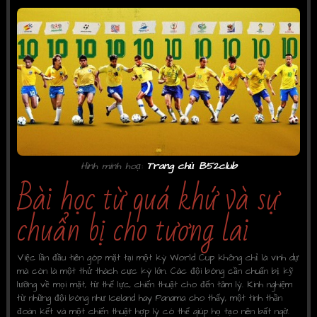
Hình minh hoạ:
Trang chủ B52club
Bài học từ quá khứ và sự
chuẩn bị cho tương lai
Việc lần đầu tiên góp mặt tại một kỳ World Cup không chỉ là vinh dự
mà còn là một thử thách cực kỳ lớn. Các đội bóng cần chuẩn bị kỹ
lưỡng về mọi mặt, từ thể lực, chiến thuật cho đến tâm lý. Kinh nghiệm
từ những đội bóng như Iceland hay Panama cho thấy, một tinh thần
đoàn kết và một chiến thuật hợp lý có thể giúp họ tạo nên bất ngờ.