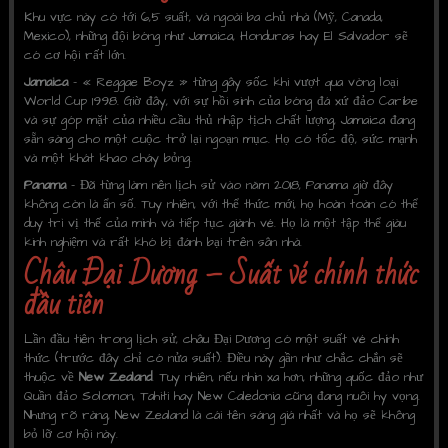
Khu vực này có tới 6,5 suất, và ngoài ba chủ nhà (Mỹ, Canada,
Mexico), những đội bóng như Jamaica, Honduras hay El Salvador sẽ
có cơ hội rất lớn.
Jamaica
– « Reggae Boyz » từng gây sốc khi vượt qua vòng loại
World Cup 1998. Giờ đây, với sự hồi sinh của bóng đá xứ đảo Caribe
và sự góp mặt của nhiều cầu thủ nhập tịch chất lượng, Jamaica đang
sẵn sàng cho một cuộc trở lại ngoạn mục. Họ có tốc độ, sức mạnh
và một khát khao cháy bỏng.
Panama
– Đã từng làm nên lịch sử vào năm 2018, Panama giờ đây
không còn là ẩn số. Tuy nhiên, với thể thức mới, họ hoàn toàn có thể
duy trì vị thế của mình và tiếp tục giành vé. Họ là một tập thể giàu
kinh nghiệm và rất khó bị đánh bại trên sân nhà.
Châu Đại Dương – Suất vé chính thức
đầu tiên
Lần đầu tiên trong lịch sử, châu Đại Dương có một suất vé chính
thức (trước đây chỉ có nửa suất). Điều này gần như chắc chắn sẽ
thuộc về
New Zealand
. Tuy nhiên, nếu nhìn xa hơn, những quốc đảo như
Quần đảo Solomon, Tahiti hay New Caledonia cũng đang nuôi hy vọng.
Nhưng rõ ràng, New Zealand là cái tên sáng giá nhất và họ sẽ không
bỏ lỡ cơ hội này.