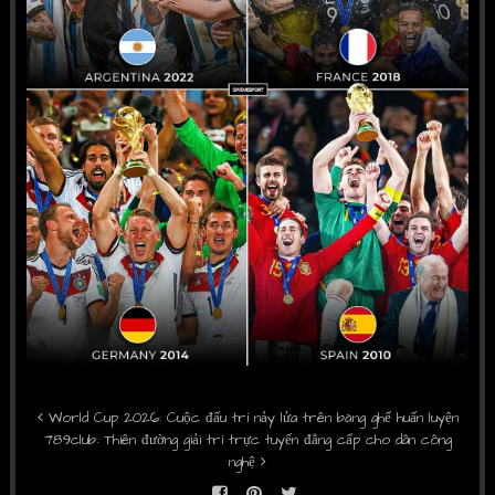
World Cup 2026: Cuộc đấu trí nảy lửa trên băng ghế huấn luyện
789club: Thiên đường giải trí trực tuyến đẳng cấp cho dân công
nghệ