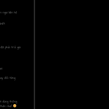
ngại liên hệ
iết:
đã phải trả giá
i.
ay đổi từng
ời dùng thông
 thân nhé!