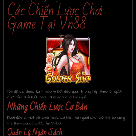
Các Chiến Lược Chơi
Game Tại Vn88
Khi đã có được Link vào vn88, điều quan trọng tiếp theo là người
chơi cần phải biết cách chơi sao cho hiệu quả.
Những Chiến Lược Cơ Bản
Dưới đây là một số chiến lược cơ bản mà người chơi có thể áp dụng
khi tham gia cá cược tại Vn88.
Quản Lý Ngân Sách