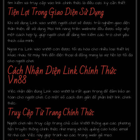
tìm kiếm và truy cập vào link chính thức là điều cực kỳ cần thiết.
Tiện Lợi Trong Giao Diện Sử Dụng
Khi sử dụng Link vào vn88, người chơi sẽ được trải nghiệm giao diện
thân thiện, dễ sử dụng. Mọi tính năng trên website đều được sắp xếp
một cách hợp lý, giúp người chơi dễ dàng tìm kiếm các trò chơi yêu
thích của mình.
Ngoài ra, Link vào vn88 còn được tối ưu hóa cho nhiều loại thiết bị
khác nhau, từ máy tính đến điện thoại di động, mang lại sự tiện lợi tối đa
cho người chơi.
Cách Nhận Diện Link Chính Thức
Vn88
Việc nhận diện đúng Link vào vn88 là rất quan trọng để đảm bảo an
toàn cho người chơi. Có một số cách đơn giản để phân biệt link chính
thức:
Truy Cập Từ Trang Chính Thức
Người chơi nên truy cập trang chủ của Vn88 thông qua các phương
tiện truyền thông chính thức như mạng xã hội, quảng cáo hoặc email
từ nhà cái. Việc này giúp tránh xa các trang web giả mạo.