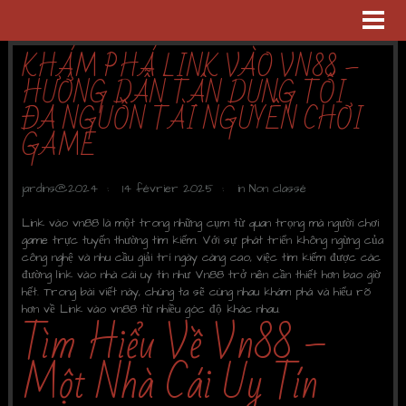
KHÁM PHÁ LINK VÀO VN88 –
HƯỚNG DẪN TẬN DỤNG TỐI
ĐA NGUỒN TÀI NGUYÊN CHƠI
GAME
jardins@2024
14 février 2025
in
Non classé
Link vào vn88 là một trong những cụm từ quan trọng mà người chơi
game trực tuyến thường tìm kiếm. Với sự phát triển không ngừng của
công nghệ và nhu cầu giải trí ngày càng cao, việc tìm kiếm được các
đường link vào nhà cái uy tín như Vn88 trở nên cần thiết hơn bao giờ
hết. Trong bài viết này, chúng ta sẽ cùng nhau khám phá và hiểu rõ
hơn về Link vào vn88 từ nhiều góc độ khác nhau.
Tìm Hiểu Về Vn88 –
Một Nhà Cái Uy Tín