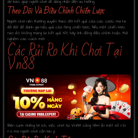
dự báo, giúp người chơi dễ dàng nhận diện xu hướng.
Theo Dõi Và Điều Chỉnh Chiến Lược
Người chơi nên thường xuyên theo dõi kết quả của các cược mà họ
đã đặt để đánh giá hiệu quả của từng chiến lược. Nếu một chiến lược
nào đó không mang lại kết quả tốt, hãy linh động điều chỉnh hoặc thử
nghiệm các cách mới.
Các Rủi Ro Khi Chơi Tại
Vn88
Bên cạnh những lợi ích, việc chơi tại Vn88 cũng tiềm ẩn một số rủi
ro mà người chơi cần lưu ý.