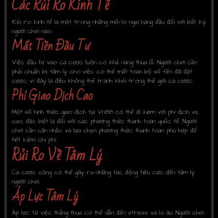
Các Rủi Ro Kinh Tế
Rủi ro kinh tế là một trong những mối lo ngại hàng đầu đối với bất kỳ
người chơi nào.
Mất Tiền Đầu Tư
Việc đầu tư vào cá cược luôn có khả năng thua lỗ. Người chơi cần
phải chuẩn bị tâm lý cho việc có thể mất toàn bộ số tiền đã đặt
cược, vì đây là điều không thể tránh khỏi trong thế giới cá cược.
Phí Giao Dịch Cao
Một số hình thức giao dịch tại Vn88 có thể đi kèm với phí dịch vụ
cao, đặc biệt là đối với các phương thức thanh toán quốc tế. Người
chơi cần cân nhắc và lựa chọn phương thức thanh toán phù hợp để
tiết kiệm chi phí.
Rủi Ro Về Tâm Lý
Cá cược cũng có thể gây ra những tác động tiêu cực đến tâm lý
người chơi.
Áp Lực Tâm Lý
Áp lực từ việc thắng thua có thể dẫn đến stress và lo âu. Người chơi