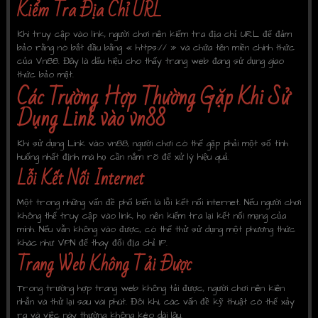
Kiểm Tra Địa Chỉ URL
Khi truy cập vào link, người chơi nên kiểm tra địa chỉ URL để đảm
bảo rằng nó bắt đầu bằng « https:// » và chứa tên miền chính thức
của Vn88. Đây là dấu hiệu cho thấy trang web đang sử dụng giao
thức bảo mật.
Các Trường Hợp Thường Gặp Khi Sử
Dụng Link vào vn88
Khi sử dụng Link vào vn88, người chơi có thể gặp phải một số tình
huống nhất định mà họ cần nắm rõ để xử lý hiệu quả.
Lỗi Kết Nối Internet
Một trong những vấn đề phổ biến là lỗi kết nối internet. Nếu người chơi
không thể truy cập vào link, họ nên kiểm tra lại kết nối mạng của
mình. Nếu vẫn không vào được, có thể thử sử dụng một phương thức
khác như VPN để thay đổi địa chỉ IP.
Trang Web Không Tải Được
Trong trường hợp trang web không tải được, người chơi nên kiên
nhẫn và thử lại sau vài phút. Đôi khi, các vấn đề kỹ thuật có thể xảy
ra và việc này thường không kéo dài lâu.