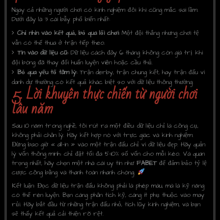
Ngay cả những người chơi có kinh nghiệm đôi khi cũng mắc sai lầm.
Dưới đây là 3 cái bẫy phổ biến nhất:
Chỉ nhìn vào kết quả, bỏ qua lối chơi:
Một đội thắng nhưng chơi tệ
vẫn có thể thua ở trận tiếp theo.
Tin vào dữ liệu cũ:
Dữ liệu cách đây 6 tháng không còn giá trị khi
đội bóng đã thay đổi huấn luyện viên hoặc cầu thủ.
Bỏ qua yếu tố tâm lý:
Trận derby, trận chung kết, hay trận đấu vì
danh dự thường có kết quả khác biệt so với dữ liệu thông thường.
5. Lời khuyên thực chiến từ người chơi
lâu năm
Sau 10 năm trong nghề, tôi rút ra một điều: dữ liệu chỉ là công cụ,
không phải chân lý. Hãy kết hợp nó với trực giác và kinh nghiệm.
Đừng bao giờ « all-in » vào một trận đấu chỉ vì dữ liệu đẹp. Hãy quản
lý vốn thông minh: chỉ đặt tối đa 5-10% số vốn cho mỗi kèo. Và quan
trọng nhất, hãy chọn một nhà cái uy tín như
FABET
để đảm bảo tỷ lệ
cược công bằng và thanh toán nhanh chóng.
Kết luận: Đọc dữ liệu trận đấu không phải là phép màu, mà là kỹ năng
có thể rèn luyện. Bạn càng phân tích kỹ, càng ít phụ thuộc vào may
rủi. Hãy bắt đầu từ những trận đấu nhỏ, tích lũy kinh nghiệm, và bạn
sẽ thấy kết quả cải thiện rõ rệt.