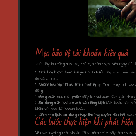
Mẹo bảo vệ tài khoản hiệu quả
Dưới đây là những mẹo cụ thể bạn nên thực hiện ngay để 
Kích hoạt xác thực hai yếu tố (2FA):
Đây là lớp bảo vệ 
để đăng nhập.
Không lưu mật khẩu trên thiết bị lạ:
Trên máy tính công 
động.
Đăng xuất sau mỗi phiên:
Đây là thói quen đơn giản nhưng
Sử dụng mật khẩu mạnh và riêng biệt:
Mật khẩu nên có í
khẩu với các tài khoản khác.
Kiểm tra lịch sử đăng nhập thường xuyên:
Hầu hết các nề
Các bước thực hiện khi phát hiệ
Nếu bạn nghi ngờ tài khoản đã bị xâm nhập, hãy làm theo 