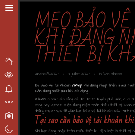
MẸO BẢO VỆ 
KHI ĐĂNG N
THIẾT BỊ K
jardins@2024
31 juillet 2024
in
Non classé
Để bảo vệ tài khoản
rikvip
khi đăng nhập trên nhiều thiết
luôn đăng xuất sau khi sử dụng.
Rikvip
là một nền tảng giải trí trực tuyến phổ biến, cho ph
bảng hay laptop. Việc đăng nhập trên nhiều thiết bị khác n
những mẹo thực tế giúp bạn bảo vệ tài khoản của mình một
Tại sao cần bảo vệ tài khoản khi
Khi bạn đăng nhập trên nhiều thiết bị, đặc biệt là thiết b