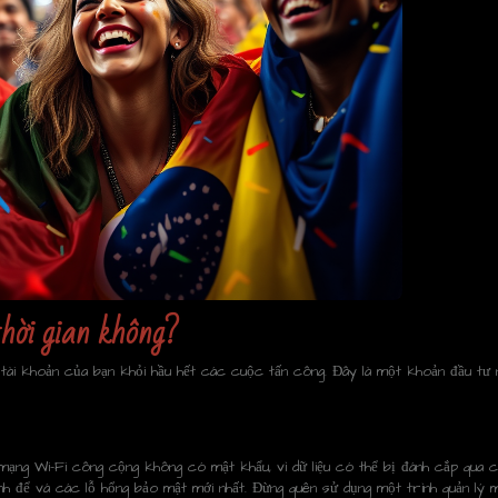
thời gian không?
ệ tài khoản của bạn khỏi hầu hết các cuộc tấn công. Đây là một khoản đầu tư
mạng Wi-Fi công cộng không có mật khẩu, vì dữ liệu có thể bị đánh cắp qua 
ành để vá các lỗ hổng bảo mật mới nhất. Đừng quên sử dụng một trình quản lý m