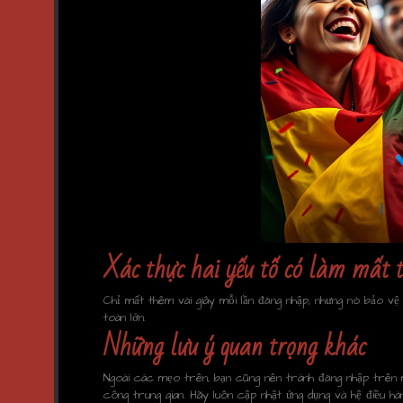
Xác thực hai yếu tố có làm mất 
Chỉ mất thêm vài giây mỗi lần đăng nhập, nhưng nó bảo v
toàn lớn.
Những lưu ý quan trọng khác
Ngoài các mẹo trên, bạn cũng nên tránh đăng nhập trên 
công trung gian. Hãy luôn cập nhật ứng dụng và hệ điều h