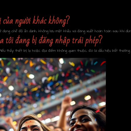
bị của người khác không?
sử dụng chế độ ẩn danh, không lưu mật khẩu và đăng xuất hoàn toàn sau khi dùn
a tôi đang bị đăng nhập trái phép?
ếu thấy thiết bị lạ hoặc địa điểm không quen thuộc, đó là dấu hiệu bất thường.