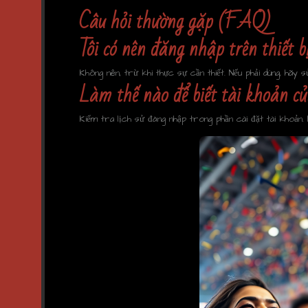
Câu hỏi thường gặp (FAQ)
Tôi có nên đăng nhập trên thiết 
Không nên, trừ khi thực sự cần thiết. Nếu phải dùng, hãy 
Làm thế nào để biết tài khoản củ
Kiểm tra lịch sử đăng nhập trong phần cài đặt tài khoản. N