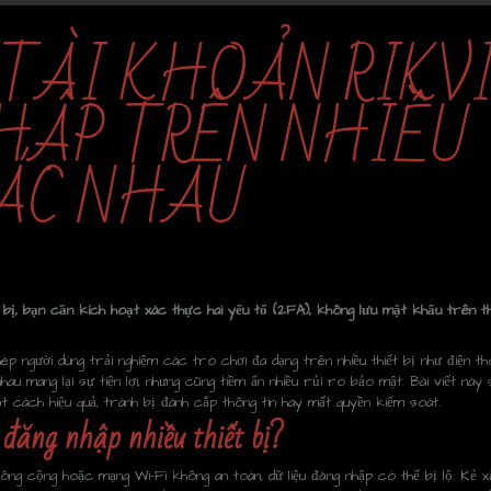
TÀI KHOẢN RIKV
HẬP TRÊN NHIỀU
HÁC NHAU
 bị, bạn cần kích hoạt xác thực hai yếu tố (2FA), không lưu mật khẩu trên thi
ép người dùng trải nghiệm các trò chơi đa dạng trên nhiều thiết bị như điện tho
hau mang lại sự tiện lợi, nhưng cũng tiềm ẩn nhiều rủi ro bảo mật. Bài viết này 
 cách hiệu quả, tránh bị đánh cắp thông tin hay mất quyền kiểm soát.
 đăng nhập nhiều thiết bị?
ị công cộng hoặc mạng Wi-Fi không an toàn, dữ liệu đăng nhập có thể bị lộ. Kẻ x