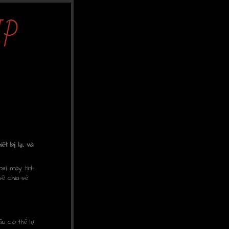
IP
ết bị lạ, và
ại, máy tính
sẽ chia sẻ
ấu có thể lợi