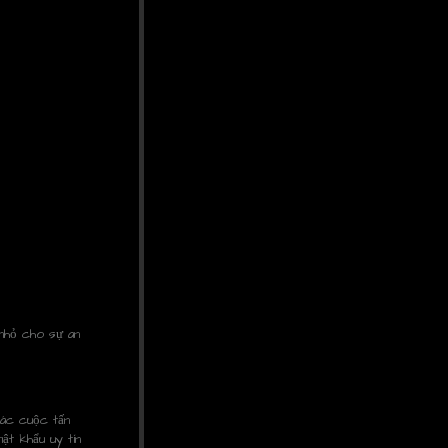
 nhỏ cho sự an
các cuộc tấn
ật khẩu uy tín