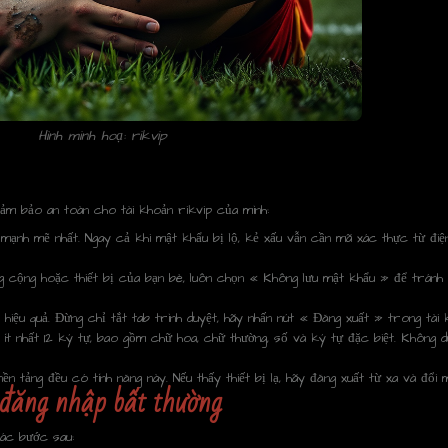
Hình minh hoạ: rikvip
đảm bảo an toàn cho tài khoản rikvip của mình:
mạnh mẽ nhất. Ngay cả khi mật khẩu bị lộ, kẻ xấu vẫn cần mã xác thực từ điệ
cộng hoặc thiết bị của bạn bè, luôn chọn « Không lưu mật khẩu » để tránh b
 hiệu quả. Đừng chỉ tắt tab trình duyệt, hãy nhấn nút « Đăng xuất » trong tài 
t nhất 12 ký tự, bao gồm chữ hoa, chữ thường, số và ký tự đặc biệt. Không 
n tảng đều có tính năng này. Nếu thấy thiết bị lạ, hãy đăng xuất từ xa và đổi 
n đăng nhập bất thường
các bước sau: