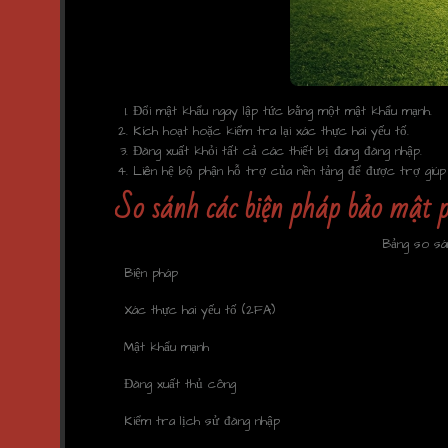
Đổi mật khẩu ngay lập tức bằng một mật khẩu mạnh.
Kích hoạt hoặc kiểm tra lại xác thực hai yếu tố.
Đăng xuất khỏi tất cả các thiết bị đang đăng nhập.
Liên hệ bộ phận hỗ trợ của nền tảng để được trợ giúp
So sánh các biện pháp bảo mật p
Bảng so sán
Biện pháp
Xác thực hai yếu tố (2FA)
Mật khẩu mạnh
Đăng xuất thủ công
Kiểm tra lịch sử đăng nhập