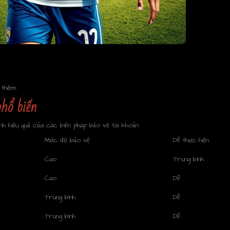
 thêm.
hổ biến
h hiệu quả của các biện pháp bảo vệ tài khoản
Mức độ bảo vệ
Dễ thực hiện
Cao
Trung bình
Cao
Dễ
Trung bình
Dễ
Trung bình
Dễ