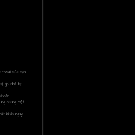
n thoại của bạn
ị ghi nhớ tự
khoản.
dùng chung mật
mật khẩu ngay.