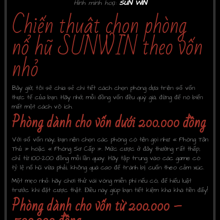
Hình minh hoạ:
SUN WIN
Chiến thuật chọn phòng
nổ hũ SUNWIN theo vốn
nhỏ
Bây giờ, tôi sẽ chia sẻ chi tiết cách chọn phòng dựa trên số vốn
thực tế của bạn. Hãy nhớ, mỗi đồng vốn đều quý giá, đừng để nó biến
mất một cách vô ích.
Phòng dành cho vốn dưới 200.000 đồng
Với số vốn này, bạn nên chọn các phòng có tên gọi như « Phòng Tân
Thủ » hoặc « Phòng Sơ Cấp ». Mức cược ở đây thường rất thấp,
chỉ từ 100-200 đồng mỗi lần quay. Hãy tập trung vào các game có
tỷ lệ nổ hũ vừa phải, không quá cao để tránh bị cuốn theo cảm xúc.
Một mẹo nhỏ: hãy chơi thử vài vòng miễn phí nếu có, để hiểu luật
trước khi đặt cược thật. Điều này giúp bạn tiết kiệm kha khá tiền đấy!
Phòng dành cho vốn từ 200.000 –