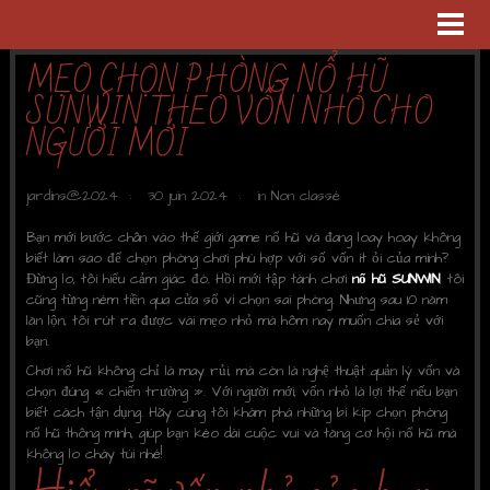
MẸO CHỌN PHÒNG NỔ HŨ
SUNWIN THEO VỐN NHỎ CHO
NGƯỜI MỚI
jardins@2024
30 juin 2024
in
Non classé
Bạn mới bước chân vào thế giới game nổ hũ và đang loay hoay không
biết làm sao để chọn phòng chơi phù hợp với số vốn ít ỏi của mình?
Đừng lo, tôi hiểu cảm giác đó. Hồi mới tập tành chơi
nổ hũ SUNWIN
, tôi
cũng từng ném tiền qua cửa sổ vì chọn sai phòng. Nhưng sau 10 năm
lăn lộn, tôi rút ra được vài mẹo nhỏ mà hôm nay muốn chia sẻ với
bạn.
Chơi nổ hũ không chỉ là may rủi, mà còn là nghệ thuật quản lý vốn và
chọn đúng « chiến trường ». Với người mới, vốn nhỏ là lợi thế nếu bạn
biết cách tận dụng. Hãy cùng tôi khám phá những bí kíp chọn phòng
nổ hũ thông minh, giúp bạn kéo dài cuộc vui và tăng cơ hội nổ hũ mà
không lo cháy túi nhé!