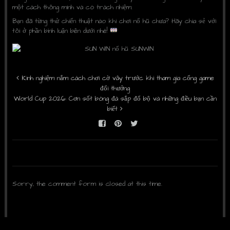
một cách thông minh và có trách nhiệm.
Bạn đã từng thử chiến thuật nào khi chơi nổ hũ chưa? Hãy chia sẻ với
tôi ở phần bình luận bên dưới nhé!
Kinh nghiệm nắm cách chơi cờ vây trước khi tham gia cổng game
đổi thưởng
World Cup 2026: Cơn sốt bóng đá sắp đổ bộ và những điều bạn cần
biết
Sorry, the comment form is closed at this time.