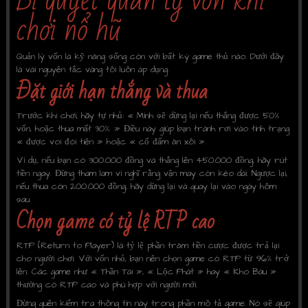
chơi nổ hũ
Quản lý vốn là kỹ năng sống còn với bất kỳ game thủ nào. Dưới đây
là vài nguyên tắc vàng tôi luôn áp dụng.
Đặt giới hạn thắng và thua
Trước khi chơi, hãy tự nhủ: « Mình sẽ dừng lại nếu thắng được 50%
vốn, hoặc thua mất 30%. » Điều này giúp bạn tránh rơi vào tình trạng
« được voi đòi tiên » hoặc « cố đấm ăn xôi ».
Ví dụ, nếu bạn có 300.000 đồng và thắng lên 450.000 đồng, hãy rút
tiền ngay. Đừng tham lam vì nghĩ rằng vận may còn kéo dài. Ngược lại,
nếu thua còn 200.000 đồng, hãy dừng lại và quay lại vào ngày hôm
sau.
Chọn game có tỷ lệ RTP cao
RTP (Return to Player) là tỷ lệ phần trăm tiền cược được trả lại
cho người chơi. Với vốn nhỏ, bạn nên chọn game có RTP từ 96% trở
lên. Các game như « Thần Tài », « Lộc Phát » hay « Kho Báu »
thường có RTP cao và phù hợp với người mới.
Đừng quên kiểm tra thông tin này trong phần mô tả game. Nó sẽ giúp