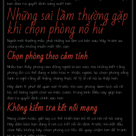
bạn đưa ra quyết định sáng suốt hơn.
Những sai lầm thường gặp
khi chọn phòng nổ hũ
Người mới thường mắc phải những sai lầm cơ bản sau. Hãy tránh xa
chúng nếu không muốn mất tiền oan.
Chọn phòng theo cảm tính
Nhiều bạn thấy phòng nào đông người là lao vào, mà không biết rằng
phòng đó có thể đang « bão hòa ». Hoặc ngược lại, chọn phòng vắng
tanh vì nghĩ rằng dễ thắng, nhưng thực tế tỷ lệ nổ hũ lại thấp hơn.
Hãy dành 5 phút để quan sát trước khi vào phòng. Xem lịch sử nổ
hũ, số lượng người chơi và mức cược trung bình. Điều này giúp bạn
đưa ra quyết định chính xác hơn.
Không kiểm tra kết nối mạng
Mạng chậm hoặc giật lag có thể khiến bạn bỏ lỡ cơ hội nổ hũ vàng.
Hãy đảm bảo bạn đang ở nơi có kết nối ổn định trước khi bắt đầu
chơi. Nếu không, hãy chọn phòng có tốc độ quay chậm hơn để tránh
bị « out » giữa chừng.