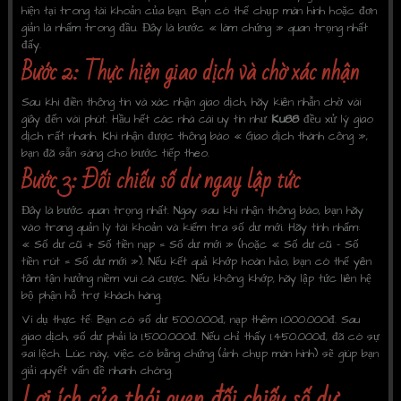
hiện tại trong tài khoản của bạn. Bạn có thể chụp màn hình hoặc đơn
giản là nhẩm trong đầu. Đây là bước « làm chứng » quan trọng nhất
đấy.
Bước 2: Thực hiện giao dịch và chờ xác nhận
Sau khi điền thông tin và xác nhận giao dịch, hãy kiên nhẫn chờ vài
giây đến vài phút. Hầu hết các nhà cái uy tín như
Ku88
đều xử lý giao
dịch rất nhanh. Khi nhận được thông báo « Giao dịch thành công »,
bạn đã sẵn sàng cho bước tiếp theo.
Bước 3: Đối chiếu số dư ngay lập tức
Đây là bước quan trọng nhất. Ngay sau khi nhận thông báo, bạn hãy
vào trang quản lý tài khoản và kiểm tra số dư mới. Hãy tính nhẩm:
« Số dư cũ + Số tiền nạp = Số dư mới » (hoặc « Số dư cũ – Số
tiền rút = Số dư mới »). Nếu kết quả khớp hoàn hảo, bạn có thể yên
tâm tận hưởng niềm vui cá cược. Nếu không khớp, hãy lập tức liên hệ
bộ phận hỗ trợ khách hàng.
Ví dụ thực tế: Bạn có số dư 500.000đ, nạp thêm 1.000.000đ. Sau
giao dịch, số dư phải là 1.500.000đ. Nếu chỉ thấy 1.450.000đ, đã có sự
sai lệch. Lúc này, việc có bằng chứng (ảnh chụp màn hình) sẽ giúp bạn
giải quyết vấn đề nhanh chóng.
Lợi ích của thói quen đối chiếu số dư