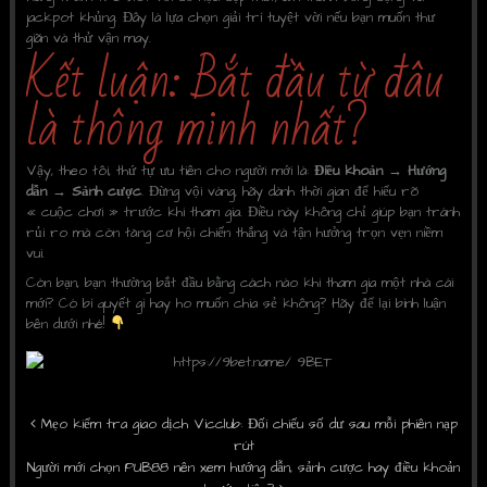
jackpot khủng. Đây là lựa chọn giải trí tuyệt vời nếu bạn muốn thư
giãn và thử vận may.
Kết luận: Bắt đầu từ đâu
là thông minh nhất?
Vậy, theo tôi, thứ tự ưu tiên cho người mới là:
Điều khoản → Hướng
dẫn → Sảnh cược
. Đừng vội vàng, hãy dành thời gian để hiểu rõ
« cuộc chơi » trước khi tham gia. Điều này không chỉ giúp bạn tránh
rủi ro mà còn tăng cơ hội chiến thắng và tận hưởng trọn vẹn niềm
vui.
Còn bạn, bạn thường bắt đầu bằng cách nào khi tham gia một nhà cái
mới? Có bí quyết gì hay ho muốn chia sẻ không? Hãy để lại bình luận
bên dưới nhé!
Mẹo kiểm tra giao dịch Vicclub: Đối chiếu số dư sau mỗi phiên nạp
rút
Người mới chọn PUB88 nên xem hướng dẫn, sảnh cược hay điều khoản