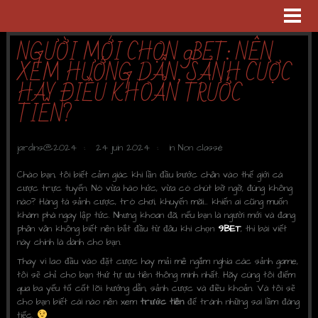
NGƯỜI MỚI CHỌN 9BET: NÊN
XEM HƯỚNG DẪN, SẢNH CƯỢC
HAY ĐIỀU KHOẢN TRƯỚC
TIÊN?
jardins@2024
24 juin 2024
in
Non classé
Chào bạn, tôi biết cảm giác khi lần đầu bước chân vào thế giới cá
cược trực tuyến. Nó vừa háo hức, vừa có chút bỡ ngỡ, đúng không
nào? Hàng tá sảnh cược, trò chơi, khuyến mãi… khiến ai cũng muốn
khám phá ngay lập tức. Nhưng khoan đã, nếu bạn là người mới và đang
phân vân không biết nên bắt đầu từ đâu khi chọn
9BET
, thì bài viết
này chính là dành cho bạn.
Thay vì lao đầu vào đặt cược hay mải mê ngắm nghía các sảnh game,
tôi sẽ chỉ cho bạn thứ tự ưu tiên thông minh nhất. Hãy cùng tôi điểm
qua ba yếu tố cốt lõi: hướng dẫn, sảnh cược và điều khoản. Và tôi sẽ
cho bạn biết cái nào nên xem
trước tiên
để tránh những sai lầm đáng
tiếc.