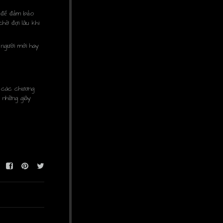
n để đảm bảo
hờ đợi lâu khi
 người mới hay
à các chương
 những giây