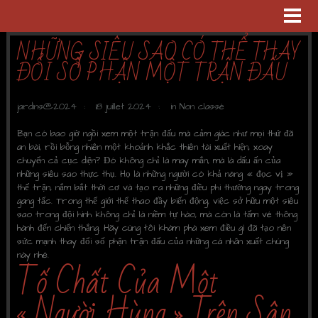
NHỮNG SIÊU SAO CÓ THỂ THAY
ĐỔI SỐ PHẬN MỘT TRẬN ĐẤU
jardins@2024
18 juillet 2024
in
Non classé
Bạn có bao giờ ngồi xem một trận đấu mà cảm giác như mọi thứ đã
an bài, rồi bỗng nhiên một khoảnh khắc thiên tài xuất hiện, xoay
chuyển cả cục diện? Đó không chỉ là may mắn, mà là dấu ấn của
những siêu sao thực thụ. Họ là những người có khả năng « đọc vị »
thế trận, nắm bắt thời cơ và tạo ra những điều phi thường ngay trong
gang tấc. Trong thế giới thể thao đầy biến động, việc sở hữu một siêu
sao trong đội hình không chỉ là niềm tự hào, mà còn là tấm vé thông
hành đến chiến thắng. Hãy cùng tôi khám phá xem điều gì đã tạo nên
sức mạnh thay đổi số phận trận đấu của những cá nhân xuất chúng
này nhé.
Tố Chất Của Một
« Người Hùng » Trên Sân