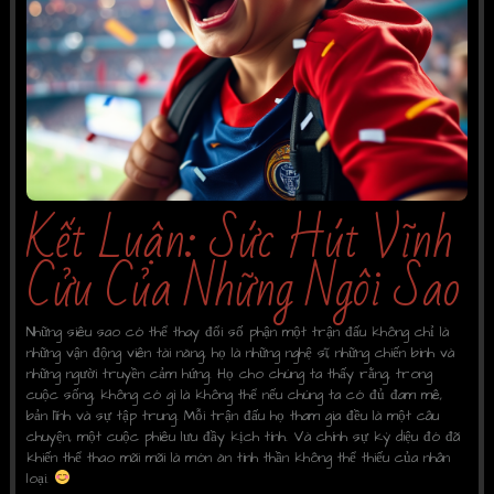
Kết Luận: Sức Hút Vĩnh
Cửu Của Những Ngôi Sao
Những siêu sao có thể thay đổi số phận một trận đấu không chỉ là
những vận động viên tài năng, họ là những nghệ sĩ, những chiến binh và
những người truyền cảm hứng. Họ cho chúng ta thấy rằng, trong
cuộc sống, không có gì là không thể nếu chúng ta có đủ đam mê,
bản lĩnh và sự tập trung. Mỗi trận đấu họ tham gia đều là một câu
chuyện, một cuộc phiêu lưu đầy kịch tính. Và chính sự kỳ diệu đó đã
khiến thể thao mãi mãi là món ăn tinh thần không thể thiếu của nhân
loại.