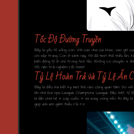
Tốc Độ Đường Truyền
Đây là yếu tố sống còn. Với các nhà cái khác, vào giờ c
chí sập trang. Còn ở sảnh này, tôi đã test thử nhiều lần,
biến động tỷ lệ chỉ trong tích tắc. Không có chuyện « đ
tốt, nên trải nghiệm rất mượt.
Tỷ Lệ Hoàn Trả và Tỷ Lệ Ăn C
Đây là điều mà bất kỳ bet thủ nào cũng quan tâm. So với 
lớn như Europa League, Champions League. Đặc biệt, tỷ l
là dân chơi hệ « cày cuốc » và xoay vòng vốn, thì đây là 
giúp anh em giảm thiểu rủi ro.