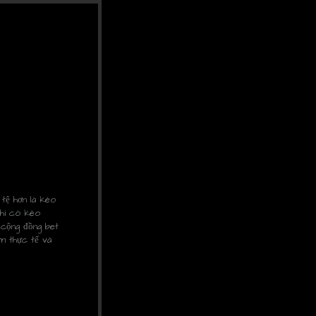
A
 tệ hơn là kèo
khi có kèo
g cộng đồng bet
ệm thực tế và