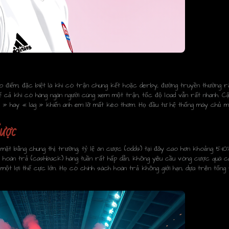
ao điểm, đặc biệt là khi có trận chung kết hoặc derby, đường truyền thường 
 kể cả khi có hàng ngàn người cùng xem một trận, tốc độ load vẫn rất nhanh. C
ơ » hay « lag » khiến anh em lỡ mất kèo thơm. Họ đầu tư hệ thống máy chủ mạ
ược
mặt bằng chung thị trường, tỷ lệ ăn cược (odds) tại đây cao hơn khoảng 5-10%
ệ hoàn trả (cashback) hàng tuần rất hấp dẫn, không yêu cầu vòng cược quá c
một lợi thế cực lớn. Họ có chính sách hoàn trả không giới hạn, dựa trên tổng 