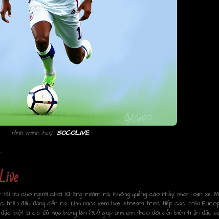
Hình minh hoạ:
SOCOLIVE
t
Live
kỳ tối ưu cho người chơi. Không rườm rà, không quảng cáo nhảy nhót loạn xạ. M
ác trận đấu đang diễn ra. Tính năng xem live stream trực tiếp các trận Euro
 đặc biệt là có đồ họa bóng lăn (3D) giúp anh em theo dõi diễn biến trận đấu s