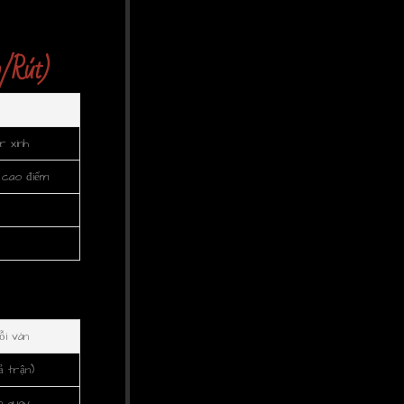
/Rút)
r xinh
ờ cao điểm
ỗi ván
ả trận)
n quay