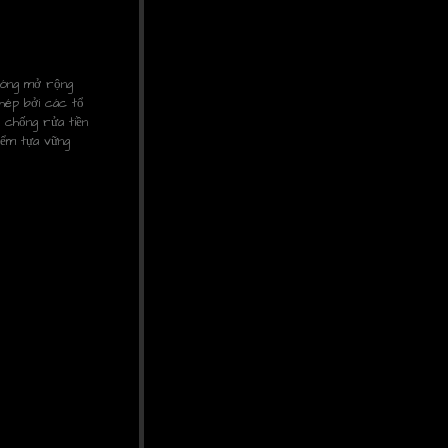
chóng mở rộng
phép bởi các tổ
 chống rửa tiền
iểm tựa vững