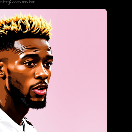
tting) chính xác hơn.