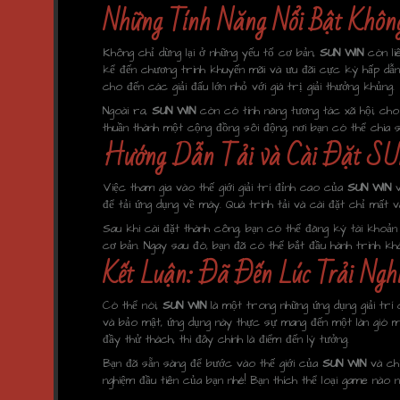
Những Tính Năng Nổi Bật Khôn
Không chỉ dừng lại ở những yếu tố cơ bản,
SUN WIN
còn li
kể đến chương trình khuyến mãi và ưu đãi cực kỳ hấp dẫn d
cho đến các giải đấu lớn nhỏ với giá trị giải thưởng khủng.
Ngoài ra,
SUN WIN
còn có tính năng tương tác xã hội, cho 
thuần thành một cộng đồng sôi động, nơi bạn có thể chia s
Hướng Dẫn Tải và Cài Đặt 
Việc tham gia vào thế giới giải trí đỉnh cao của
SUN WIN
v
để tải ứng dụng về máy. Quá trình tải và cài đặt chỉ mất và
Sau khi cài đặt thành công, bạn có thể đăng ký tài khoản
cơ bản. Ngay sau đó, bạn đã có thể bắt đầu hành trình k
Kết Luận: Đã Đến Lúc Trải Ngh
Có thể nói,
SUN WIN
là một trong những ứng dụng giải trí 
và bảo mật, ứng dụng này thực sự mang đến một làn gió mớ
đầy thử thách, thì đây chính là điểm đến lý tưởng.
Bạn đã sẵn sàng để bước vào thế giới của
SUN WIN
và chi
nghiệm đầu tiên của bạn nhé! Bạn thích thể loại game nào