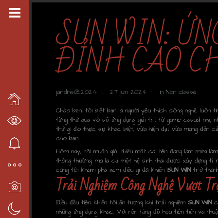
SUN WIN: ỨN
ĐỈNH CAO C
jardins@2024
27 juin 2024
in
Non classé
Chào bạn, tôi biết bạn là người yêu thích công nghệ, luô
từng thử qua vô số ứng dụng giải trí, từ game casual nh
thứ gì đó thực sự khác biệt, vừa hiện đại, vừa mang đến cả
cho bạn.
Hôm nay, tôi muốn giới thiệu một cái tên đang làm mưa l
thông thường, mà là cả một hệ sinh thái được xây dựng tỉ m
cùng tôi khám phá xem điều gì đã khiến
SUN WIN
trở thành
Trải Nghiệm Công Nghệ Vượt 
Điều đầu tiên khiến tôi ấn tượng khi trải nghiệm
SUN WIN
ch
những ứng dụng khác. Với nền tảng đồ họa tiên tiến và thu