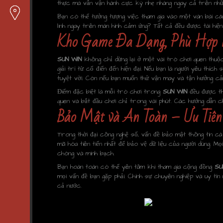
thực mà vẫn vận hành cực kỳ nhẹ nhàng ngay cả trên nhữn
Bạn có thể tưởng tượng việc tham gia vào một ván bài căn
linh ngay trên màn hình cảm ứng? Tất cả đều được tái hi
Kho Game Đa Dạng, Phù Hợp 
SUN WIN
không chỉ dừng lại ở một vài trò chơi quen thuộ
giải trí từ cổ điển đến hiện đại. Nếu bạn là người yêu thíc
tuyệt vời. Còn nếu bạn muốn thử vận may và tận hưởng cảm 
Điểm đặc biệt là mỗi trò chơi trong
SUN WIN
đều được thi
quen và bắt đầu chơi chỉ trong vài phút. Các hướng dẫn chi
Bảo Mật và An Toàn – Ưu Tiê
Trong thời đại công nghệ số, vấn đề bảo mật thông tin cá 
mã hóa tiên tiến nhất để bảo vệ dữ liệu của người dùng. M
chóng và minh bạch.
Bạn hoàn toàn có thể yên tâm khi tham gia cộng đồng
SU
mọi vấn đề bạn gặp phải. Chính sự chuyên nghiệp và uy tín
cả nước.