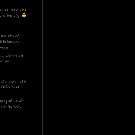
g ánh sáng lung
hực thụ vậy.
 mọi nhu cầu
ẽ là lựa chọn
vọng.
ũng có thể làm
ực sự.
hững công nghệ
ảm bảo nhanh
àng giải quyết
ơi trên khắp