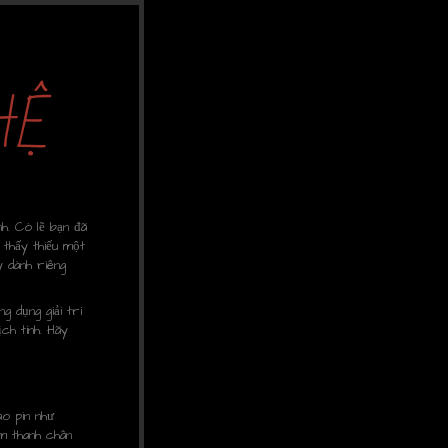
HỆ
h. Có lẽ bạn đã
 thấy thiếu một
y dành riêng
g dụng giải trí
ch tính. Hãy
ao pin như
âm thanh chân