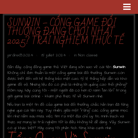
SUNWIN – CỔNG GAME ĐỔI
THƯỞNG ĐÁNG CHƠI NHẤT
2025? TRẢI NGHIỆM THỰC TẾ
jardins@2024
15 juillet 2024
in
Non classé
Gần đây, cộng đồng game thủ Việt đang xôn xao về cái tên
Sunwin
.
Không chỉ đơn thuần là một cổng game bài đổi thưởng, Sunwin còn
được biết đến với hệ thống bảo mật cao, tỷ lệ thắng hấp dẫn và kho
game đồ sộ. Nhưng liệu đó có phải là những lời quảng cáo thổi phồng?
Hôm nay, hãy cùng tôi – một người đã có hơn 10 năm “lăn lộn” trong
giới game bài online – khám phá thực tế về Sunwin nhé.
Nếu bạn là một tín đồ của game bài đổi thưởng, chắc hẳn bạn đã từng
nghe qua cái tên này. Tuy nhiên, giữa một “rừng” các cổng game mọc
lên như nấm sau mưa, việc tìm ra một địa chỉ uy tín, minh bạch và
thực sự mang lại trải nghiệm tốt là điều không hề dễ dàng. Vậy Sunwin
có gì khác biệt? Hãy cùng tôi phân tích từng khía cạnh nhé.