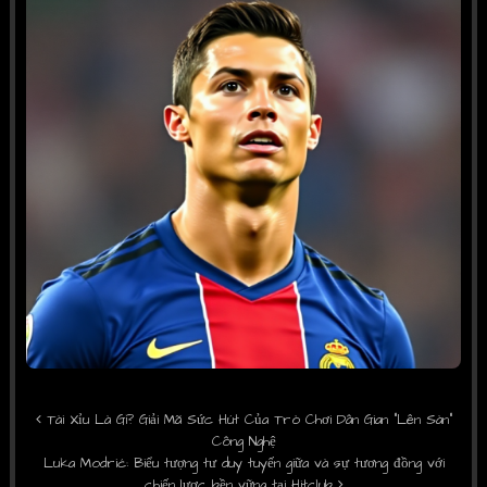
Tài Xỉu Là Gì? Giải Mã Sức Hút Của Trò Chơi Dân Gian “Lên Sàn”
Công Nghệ
Luka Modrić: Biểu tượng tư duy tuyến giữa và sự tương đồng với
chiến lược bền vững tại Hitclub