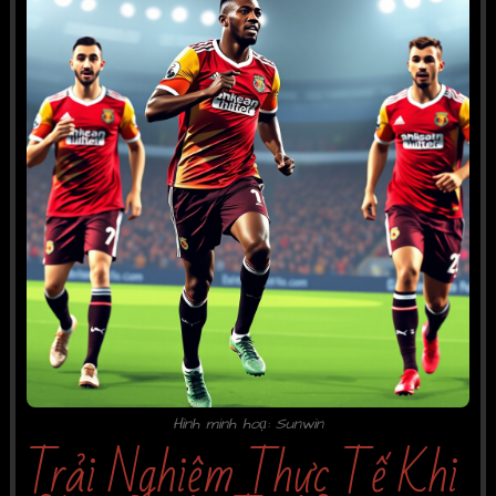
Hình minh hoạ: Sunwin
Trải Nghiệm Thực Tế Khi