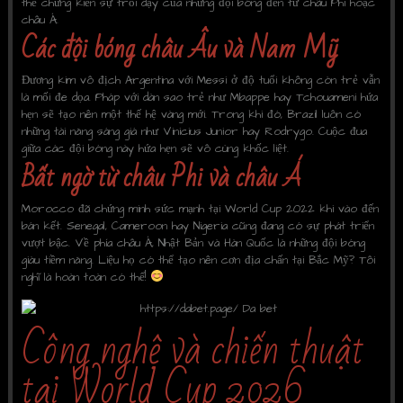
thể chứng kiến sự trỗi dậy của những đội bóng đến từ châu Phi hoặc
châu Á.
Các đội bóng châu Âu và Nam Mỹ
Đương kim vô địch Argentina với Messi ở độ tuổi không còn trẻ vẫn
là mối đe dọa. Pháp với dàn sao trẻ như Mbappe hay Tchouameni hứa
hẹn sẽ tạo nên một thế hệ vàng mới. Trong khi đó, Brazil luôn có
những tài năng sáng giá như Vinicius Junior hay Rodrygo. Cuộc đua
giữa các đội bóng này hứa hẹn sẽ vô cùng khốc liệt.
Bất ngờ từ châu Phi và châu Á
Morocco đã chứng minh sức mạnh tại World Cup 2022 khi vào đến
bán kết. Senegal, Cameroon hay Nigeria cũng đang có sự phát triển
vượt bậc. Về phía châu Á, Nhật Bản và Hàn Quốc là những đội bóng
giàu tiềm năng. Liệu họ có thể tạo nên cơn địa chấn tại Bắc Mỹ? Tôi
nghĩ là hoàn toàn có thể!
Công nghệ và chiến thuật
tại World Cup 2026