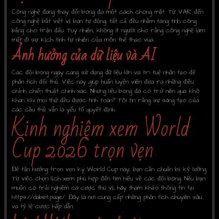
Công nghệ đang thay đổi bóng đá một cách chóng mặt. Từ VAR đến
công nghệ bắt việt vị bán tự động, tất cả đều nhằm tăng tính công
bằng cho trận đấu. Tuy nhiên, không ít người cho rằng công nghệ làm
mất đi sự kịch tính tự nhiên của môn thể thao vua.
Ảnh hưởng của dữ liệu và AI
Các đội bóng ngày càng sử dụng dữ liệu lớn và trí tuệ nhân tạo để
phân tích đối thủ. Việc này giúp huấn luyện viên đưa ra những điều
chỉnh chiến thuật chính xác. Nhưng liệu bóng đá có trở nên quá khô
khan khi mọi thứ đều được tính toán? Tôi tin rằng sự sáng tạo của
các cầu thủ vẫn là yếu tố quyết định.
Kinh nghiệm xem World
Cup 2026 trọn vẹn
Để tận hưởng trọn vẹn kỳ World Cup này, bạn cần chuẩn bị kỹ lưỡng.
Từ việc chọn lịch xem phù hợp đến tìm hiểu về các đội bóng. Nếu bạn
muốn có trải nghiệm cá cược thú vị, hãy tham khảo thông tin tại
https://dabet.page/. Đây là nơi cung cấp những phân tích chuyên sâu
và tỷ lệ cược hấp dẫn.