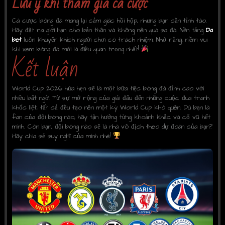
Lưu ý khi tham gia cá cược
Cá cược bóng đá mang lại cảm giác hồi hộp, nhưng bạn cần tỉnh táo.
Hãy đặt ra giới hạn cho bản thân và không nên quá sa đà. Nền tảng
Da
bet
luôn khuyến khích người chơi có trách nhiệm. Nhớ rằng, niềm vui
khi xem bóng đá mới là điều quan trọng nhất!
Kết luận
World Cup 2026 hứa hẹn sẽ là một bữa tiệc bóng đá đỉnh cao với
nhiều bất ngờ. Từ sự mở rộng của giải đấu đến những cuộc đua tranh
khốc liệt, tất cả đều tạo nên một kỳ World Cup khó quên. Dù bạn là
fan của đội bóng nào, hãy tận hưởng từng khoảnh khắc và cổ vũ hết
mình. Còn bạn, đội bóng nào sẽ là nhà vô địch theo dự đoán của bạn?
Hãy chia sẻ suy nghĩ của mình nhé!