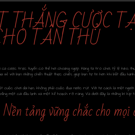
T THẮNG CƯỢC T
CHO TÂN THỦ
i cá cược trực tuyến có thể hơi choáng ngợp. Hàng tá trò chơi, tỷ lệ kèo, thu
hia sẻ với bạn những chiến thuật thực chiến, giúp bạn tự tin hơn khi bắt đầu hàn
một cuộc chơi dài hạn, không phải cuộc đua nước rút. Với tư cách là một người
bằng một cái đầu lạnh và một kế hoạch rõ ràng. Và dưới đây là những bí kíp t
– Nền tảng vững chắc cho mọi 