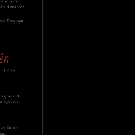
ng xa lạ mà
iện, nhưng việc
ạn. Đừng ngại
ên
ạn như một
hay vì « all-
ua sạch chỉ
dụ: lãi 30%
xúc.