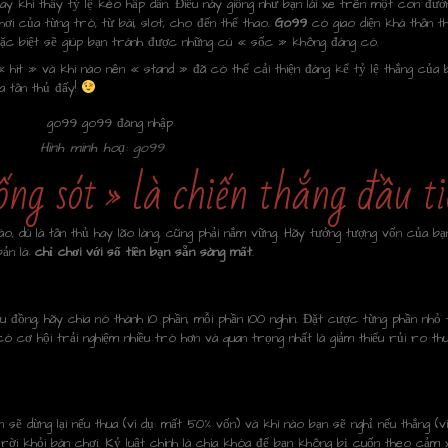
ay khi thấy tỷ lệ kèo hấp dẫn. Điều này giống như bạn lái xe trên một con đườ
ơi của từng trò, từ bài, slot, cho đến thể thao.
Go99
có giao diện khá thân th
 đặc biệt sẽ giúp bạn tránh được những cú « sốc » không đáng có.
 hit » và khi nào nên « stand » đã có thể cải thiện đáng kể tỷ lệ thắng của b
a tân thủ đấy!
Hình minh hoạ: go99
ng sót » là chiến thắng đầu ti
ào, dù là tân thủ hay lão làng, cũng phải nắm vững. Hãy tưởng tượng vốn của b
ản là:
chỉ chơi với số tiền bạn sẵn sàng mất
.
 đồng, hãy chia nó thành 10 phần, mỗi phần 100 nghìn. Đặt cược từng phần nhỏ t
, có cơ hội trải nghiệm nhiều trò hơn và quan trọng nhất là giảm thiểu rủi ro th
sẽ dừng lại nếu thua (ví dụ: mất 50% vốn) và khi nào bạn sẽ nghỉ nếu thắng (ví 
 rời khỏi bàn chơi. Kỷ luật chính là chìa khóa để bạn không bị cuốn theo cảm 