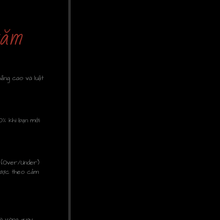
trăm
hắng cao và luật
% khi bạn mới
u (Over/Under)
 cược theo cảm
và vòng quay