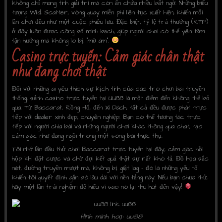
không chỉ mang tính giải trí mà còn ẩn chứa nhiều bất ngờ. Những biểu
tượng Wild, Scatter, vòng quay miễn phí liên tục xuất hiện, khiến mỗi
lần chơi đều như một cuộc phiêu lưu. Đặc biệt, tỷ lệ trả thưởng (RTP)
ở đây luôn được công bố minh bạch, giúp người chơi có thể yên tâm
tận hưởng mà không lo bị “mờ ám”.
Casino trực tuyến: Cảm giác chân thật
như đang chơi thật
Đối với những ai yêu thích sự kịch tính của các trò chơi bài truyền
thống, sảnh casino trực tuyến tại UU88 là một điểm đến không thể bỏ
qua. Từ Baccarat, Rồng Hổ, đến Xì Dách, tất cả đều được phát trực
tiếp với dealer xinh đẹp, chuyên nghiệp. Bạn có thể tương tác trực
tiếp với người chia bài và những người chơi khác thông qua chat, tạo
cảm giác như đang ngồi trong một sòng bài thực thụ.
Tôi nhớ lần đầu thử chơi Baccarat trực tuyến tại đây, cảm giác hồi
hộp khi đặt cược và chờ đợi kết quả thật sự rất khó tả. Đồ họa sắc
nét, đường truyền mượt mà, không bị giật lag – đó là những yếu tố
khiến tôi quyết định gắn bó lâu dài với nền tảng này. Nếu bạn chưa thử,
hãy một lần trải nghiệm để hiểu vì sao nó lại thu hút đến vậy!
Hình minh hoạ: uu88