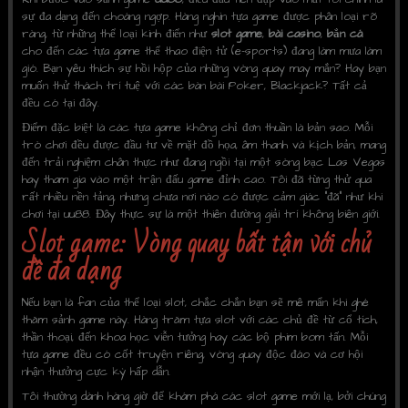
sự đa dạng đến choáng ngợp. Hàng nghìn tựa game được phân loại rõ
ràng, từ những thể loại kinh điển như
slot game
,
bài casino
,
bắn cá
cho đến các tựa game thể thao điện tử (e-sports) đang làm mưa làm
gió. Bạn yêu thích sự hồi hộp của những vòng quay may mắn? Hay bạn
muốn thử thách trí tuệ với các bàn bài Poker, Blackjack? Tất cả
đều có tại đây.
Điểm đặc biệt là các tựa game không chỉ đơn thuần là bản sao. Mỗi
trò chơi đều được đầu tư về mặt đồ họa, âm thanh và kịch bản, mang
đến trải nghiệm chân thực như đang ngồi tại một sòng bạc Las Vegas
hay tham gia vào một trận đấu game đỉnh cao. Tôi đã từng thử qua
rất nhiều nền tảng, nhưng chưa nơi nào có được cảm giác “đã” như khi
chơi tại uu88. Đây thực sự là một thiên đường giải trí không biên giới.
Slot game: Vòng quay bất tận với chủ
đề đa dạng
Nếu bạn là fan của thể loại slot, chắc chắn bạn sẽ mê mẩn khi ghé
thăm sảnh game này. Hàng trăm tựa slot với các chủ đề từ cổ tích,
thần thoại, đến khoa học viễn tưởng hay các bộ phim bom tấn. Mỗi
tựa game đều có cốt truyện riêng, vòng quay độc đáo và cơ hội
nhận thưởng cực kỳ hấp dẫn.
Tôi thường dành hàng giờ để khám phá các slot game mới lạ, bởi chúng