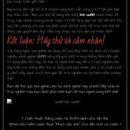
bạn hoàn toàn yên tâm.
Ngoài ra, đội ngũ hỗ trợ khách hàng luôn sẵn sàng 24/7 để giải đáp
mọi thắc mắc. Bạn có thể dễ dàng tìm thấy
link uu88
chính thức để
truy cập nhanh chóng và an toàn. Tôi đã từng gặp vài vấn đề nhỏ khi
nạp tiền, nhưng chỉ sau vài phút chat với bộ phận hỗ trợ, mọi thứ đã
được giải quyết êm đẹp. Điều này thực sự tạo nên sự khác biệt!
Kết luận: Hãy thử và cảm nhận!
Với hàng nghìn tựa game đa dạng, đồ họa đẹp mắt và dịch vụ chuyên
nghiệp, sảnh game
UU88
xứng đáng là một trong những điểm đến giải
trí hàng đầu hiện nay. Dù bạn là người mới hay đã có kinh nghiệm, nơi
đây luôn có những điều thú vị đang chờ bạn khám phá. Còn chần chờ
gì nữa? Hãy dành chút thời gian để trải nghiệm và tự mình kiểm chứng
nhé!
Bạn đã thử qua tựa game nào tại sảnh game này chưa? Hãy chia sẻ
trải nghiệm của bạn dưới phần bình luận để mọi người cùng biết nhé!
Chiến thuật thắng cược tại Go99 dành cho tân thủ
98win bảo hiểm cược thua: “Phao cứu sinh” cho dân chơi cá cược